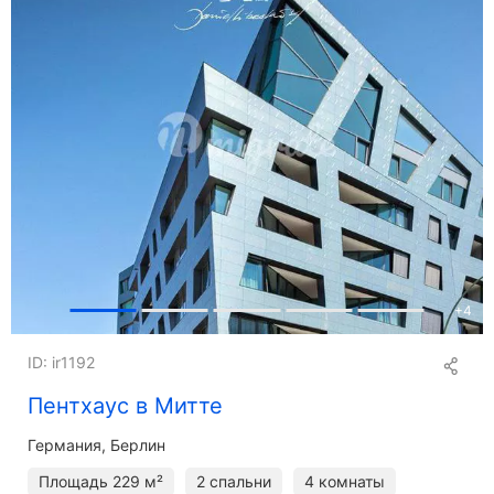
+
4
ID: ir1192
Пентхаус в Митте
Германия, Берлин
Площадь
229 м²
2 спальни
4 комнаты