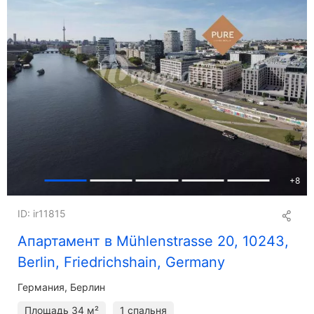
+
8
ID: ir11815
Апартамент в Mühlenstrasse 20, 10243,
Berlin, Friedrichshain, Germany
Германия, Берлин
Площадь
34 м²
1 спальня