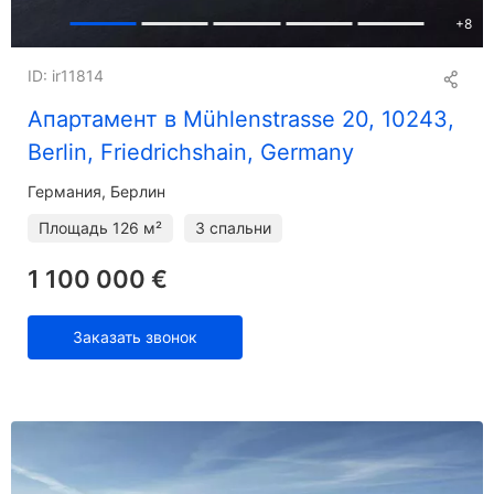
+
8
ID: ir11814
Апартамент в Mühlenstrasse 20, 10243,
Berlin, Friedrichshain, Germany
Германия, Берлин
Площадь
126 м²
3 спальни
1 100 000 €
Заказать звонок