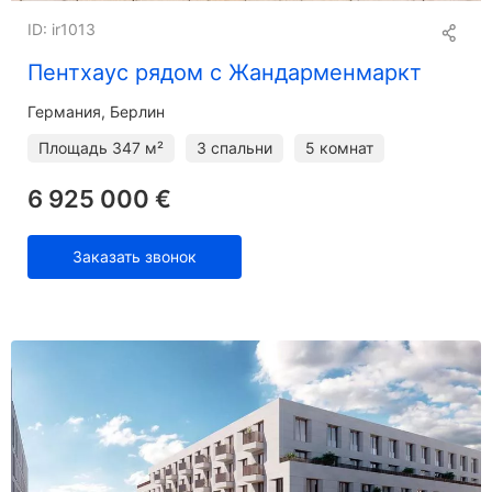
Шотландия
Сингапур
ID: ir1013
Испания
Швейцария
Пентхаус рядом с Жандарменмаркт
Таиланд
Турция
Германия, Берлин
ОАЭ
Великобритания
Площадь
347 м²
3 спальни
5 комнат
США
6 925 000 €
Заказать звонок