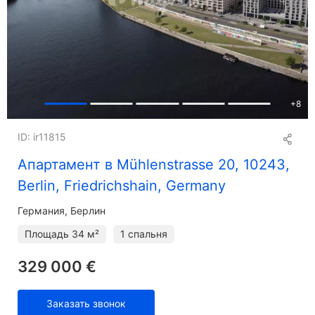
+
8
ID: ir11815
Апартамент в Mühlenstrasse 20, 10243,
Berlin, Friedrichshain, Germany
Германия, Берлин
Площадь
34 м²
1 спальня
329 000 €
Заказать звонок