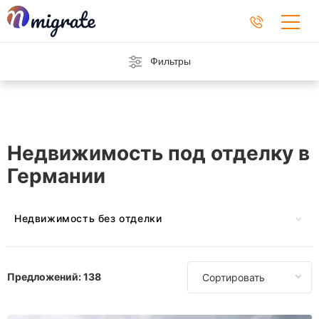
Фильтры
Недвижимость под отделку в
Германии
Недвижимость без отделки
В Австрии
В Азербайджане
Предложений:
138
Сортировать
На Барбадосе
В Черногории
На Кипре
Во Франции