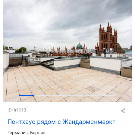
В Греции
В Гонконге
В Индонезии
В Израиле
В Италии
В Латвии
На Мальдивах
На Мальте
На Маврикии
В Монако
В Португалии
В Шотландии
В Сингапуре
В Испании
В Швейцарии
В Таиланде
В Турции
В ОАЭ
ID: ir1013
В Великобритании
В США
Пентхаус рядом с Жандарменмаркт
Германия, Берлин