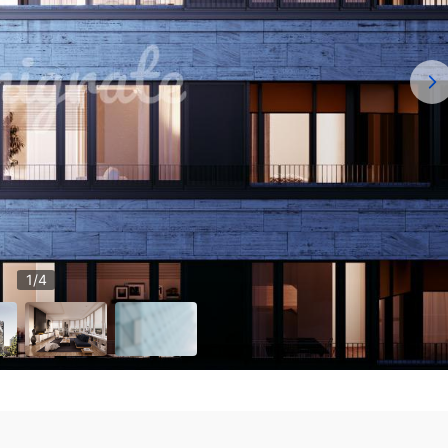
1
/
4