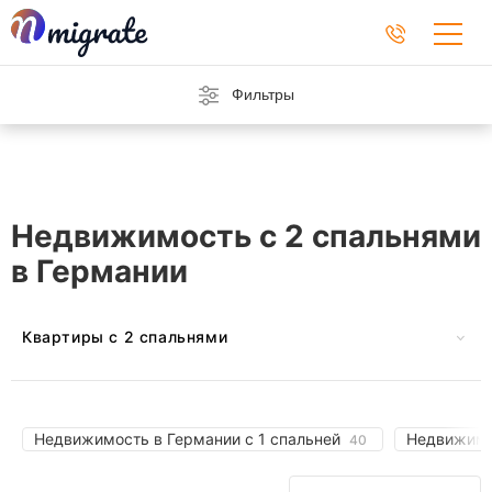
Фильтры
Недвижимость с 2 спальнями
в Германии
Квартиры с 2 спальнями
В Австрии
На Барбадосе
В Черногории
На Кипре
Недвижимость в Германии с 1 спальней
Недвижимо
40
Во Франции
В Греции