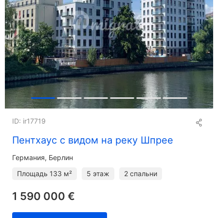
ID: ir17719
Пентхаус с видом на реку Шпрее
Германия, Берлин
Площадь
133 м²
5 этаж
2 спальни
1 590 000 €