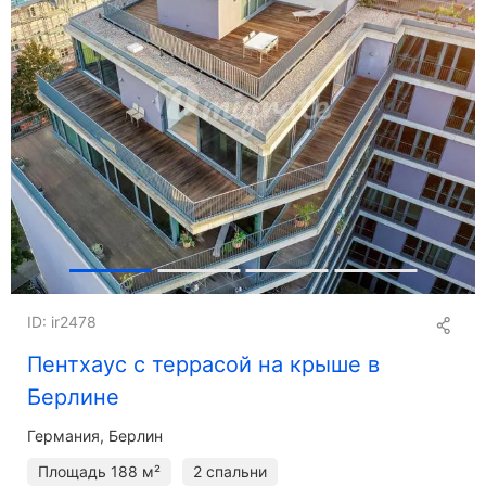
ID: ir2478
Пентхаус с террасой на крыше в
Берлине
Германия, Берлин
Площадь
188 м²
2 спальни