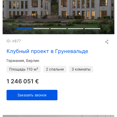
ID: ir877
Клубный проект в Груневальде
Германия, Берлин
Площадь
110 м²
2 спальни
3 комнаты
1 246 051 €
Заказать звонок