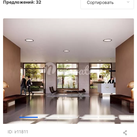
Предложений:
32
Сортировать
В Гонконге
В Венгрии
В Индонезии
В Израиле
В Италии
На Маврикии
В Монако
В Португалии
В Испании
В Швейцарии
В Таиланде
В Турции
В ОАЭ
В Великобритании
В США
+
8
ID: ir11811