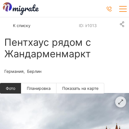
К списку
ID: ir1013
Пентхаус рядом с
Жандарменмаркт
Германия
Берлин
Фото
Планировкa
Показать на карте