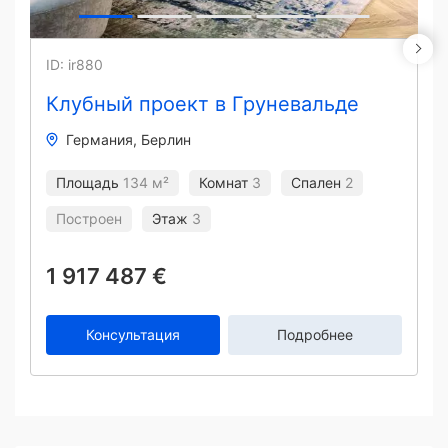
ID: ir880
Клубный проект в Груневальде
Германия
Берлин
Площадь
134 м²
Комнат
3
Спален
2
Построен
Этаж
3
1 917 487 €
Консультация
Подробнее