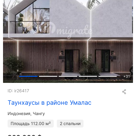
+
31
ID: ir26417
Таунхаусы в районе Умалас
Индонезия, Чангу
Площадь
112.00 м²
2 спальни