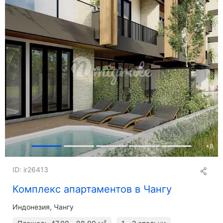
+
8
ID: ir26413
Комплекс апартаментов в Чангу
Индонезия, Чангу