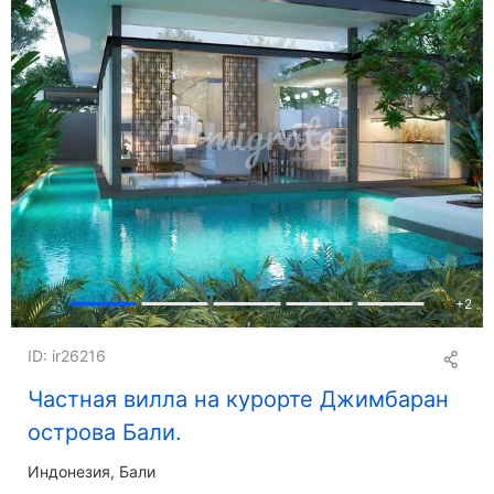
+
2
ID: ir26216
Частная вилла на курорте Джимбаран
острова Бали.
Индонезия, Бали