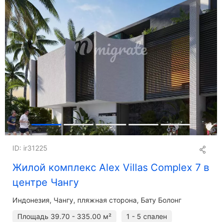
+
3
ID: ir31225
Жилой комплекс Alex Villas Complex 7 в
центре Чангу
Индонезия, Чангу, пляжная сторона, Бату Болонг
Площадь
39.70 - 335.00 м²
1 - 5 спален