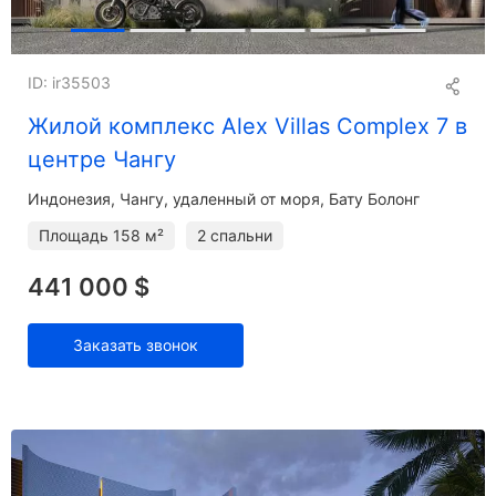
ID: ir35503
Жилой комплекс Alex Villas Complex 7 в
центре Чангу
Индонезия, Чангу, удаленный от моря, Бату Болонг
Площадь
158 м²
2 спальни
441 000 $
Заказать звонок