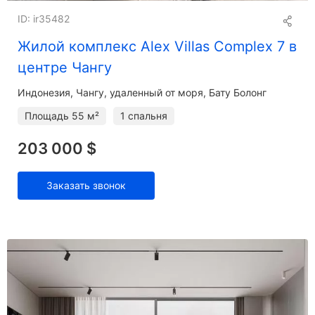
Шотландия
Сингапур
ID: ir35482
Испания
Швейцария
Жилой комплекс Alex Villas Complex 7 в
Таиланд
Турция
центре Чангу
ОАЭ
Великобритания
Индонезия, Чангу, удаленный от моря, Бату Болонг
Площадь
55 м²
1 спальня
США
203 000 $
Заказать звонок