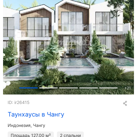
+
21
ID: ir26415
Таунхаусы в Чангу
Индонезия, Чангу
Площадь
127.00 м²
2 спальни