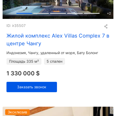
+
2
ID: ir35507
Жилой комплекс Alex Villas Complex 7 в
центре Чангу
Индонезия, Чангу, удаленный от моря, Бату Болонг
Площадь
335 м²
5 спален
1 330 000 $
Заказать звонок
Эксклюзив