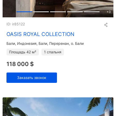
+
3
ID: ir85122
OASIS ROYAL COLLECTION
Бали
Индонезия, Бали, Переренан, о. Бали
Площадь
42 м²
1 спальня
118 000 $
Заказать звонок