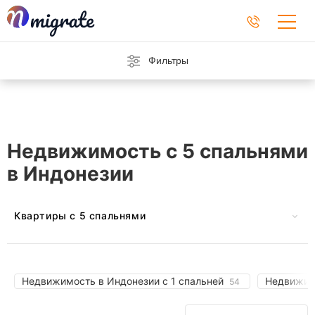
Фильтры
Недвижимость с 5 спальнями
в Индонезии
Квартиры с 5 спальнями
В Австрии
На Барбадосе
В Черногории
На Кипре
Недвижимость в Индонезии с 1 спальней
Недвижим
54
Во Франции
В Германии