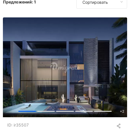
Предложений:
1
Сортировать
В Греции
В Гонконге
В Италии
В Португалии
В Шотландии
В Сингапуре
В Испании
В Швейцарии
В Таиланде
В Турции
В ОАЭ
В Великобритании
В США
+
2
ID: ir35507