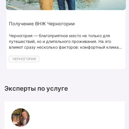
Получение ВНЖ Черногории
Черногория — благоприятное место не только для
путешествий, но и длительного проживания. На это
влияют сразу несколько факторов: комфортный климат
и уникальная природа, близость большинства регионов
страны к Адриатическому морю, лояльное отношение к
ЧЕРНОГОРИЯ
иностранцам и несложная процедура получения ВНЖ
Черногории.
Эксперты по услуге