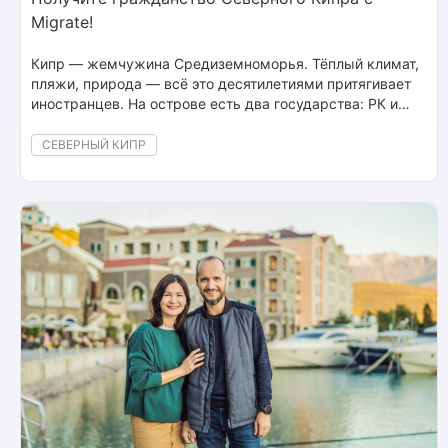
Migrate!
Кипр — жемчужина Средиземноморья. Тёплый климат,
пляжи, природа — всё это десятилетиями притягивает
иностранцев. На острове есть два государства: РК и
ТРСК. В этой статье поговорим про последнее —
турецкий Кипр. Зачем получать второе гражданство
СЕВЕРНЫЙ КИПР
Северного Кипра, в чём его преимущества, как его
получить и что для этого нужно?