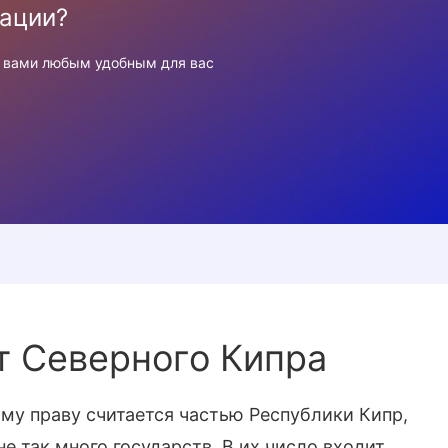
ации?
с вами любым удобным для вас
т Северного Кипра
му праву считается частью Республики Кипр,
е так много государств. В их число входит