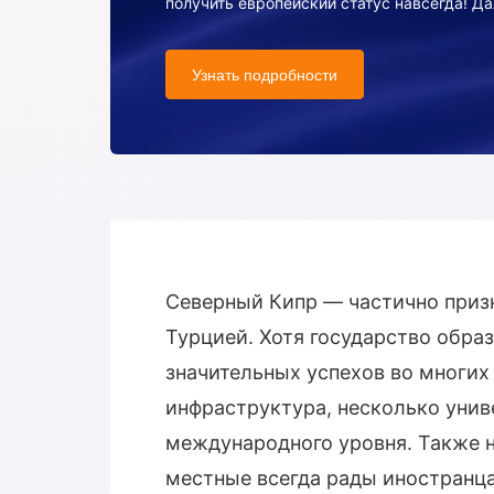
получить европейский статус навсегда! Да
Узнать подробности
Северный Кипр — частично призн
Турцией. Хотя государство образ
значительных успехов во многих
инфраструктура, несколько унив
международного уровня. Также н
местные всегда рады иностранц