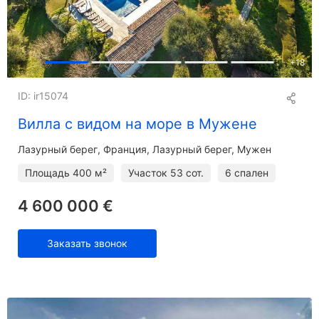
+
18
ID: ir15074
Вилла с видом на море в Мужене
Лазурный берег
Франция, Лазурный берег, Мужен
Площадь
400 м²
Участок
53 сот.
6 спален
4 600 000 €
Заказать звонок