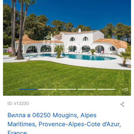
+
15
ID: ir13230
Вилла в 06250 Mougins, Alpes
Maritimes, Provence-Alpes-Cote d'Azur,
France