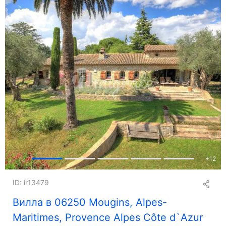
+
12
ID: ir13479
Вилла в 06250 Mougins, Alpes-
Maritimes, Provence Alpes Côte d`Azur