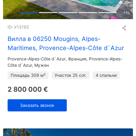
+
10
ID: ir13192
Вилла в 06250 Mougins, Alpes-
Maritimes, Provence-Alpes-Côte d`Azur
Provence-Alpes-Côte d`Azur
Франция, Provence-Alpes-
Côte d`Azur, Мужен
Площадь
309 м²
Участок
25 сот.
4 спальни
2 800 000 €
Заказать звонок