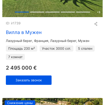
+
8
ID: ir1739
Вилла в Мужен
Лазурный берег
Франция, Лазурный берег, Мужен
Площадь
230 м²
Участок
3000 сот.
5 спален
7 комнат
2 495 000 €
Заказать звонок
Снижение цены