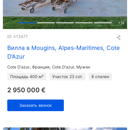
+
18
ID: ir13477
Вилла в Mougins, Alpes-Maritimes, Cote
D'Azur
Cote D'azur
Франция, Cote D'azur, Мужен
Площадь
400 м²
Участок
23 сот.
8 спален
2 950 000 €
Заказать звонок