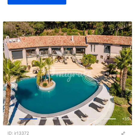
+
35
ID: ir13372