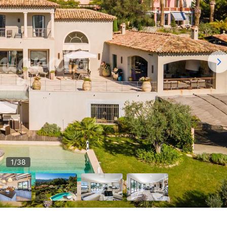
1
/
38