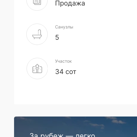
Продажа
Санузлы
5
Участок
34 сот
За рубеж — легко