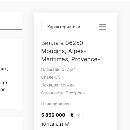
Характеристики
Вилла в 06250
Mougins, Alpes-
Maritimes, Provence-
Alpes-Côte d`Azur
нях,
Площадь: 577 м²
Спален: 5
еще
Локация: Мужен
ая,
Готовность: Построен
Цена
продажи
5 850 000
10 138 € за м²