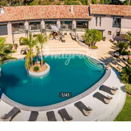
1
/
41