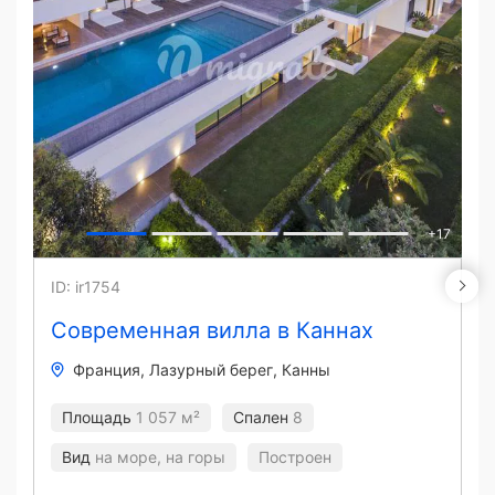
+
17
ID: ir1754
Современная вилла в Каннах
Франция
Лазурный берег
Канны
Площадь
1 057 м²
Спален
8
Вид
на море, на горы
Построен