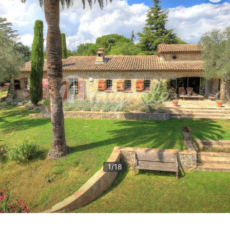
1
/
18