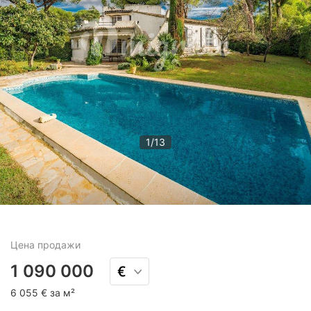
1
/
13
Цена
продажи
1 090 000
6 055 € за м²