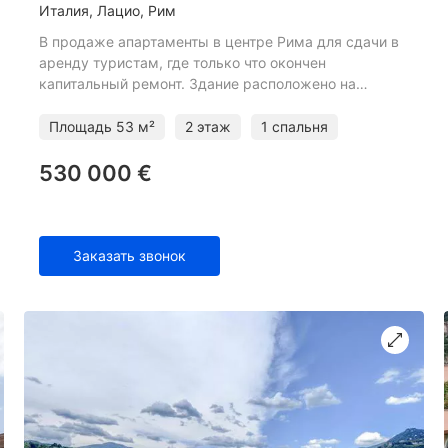
Италия, Лацио, Рим
В продаже апартаменты в центре Рима для сдачи в
аренду туристам, где только что окончен
капитальный ремонт. Здание расположено на
площади Пьяццале Фламинио, в нескольких шагах
от Виллы Боргезе и прекр
Площадь
53 м²
2 этаж
1 спальня
530 000 €
Заказать звонок