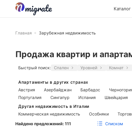
Каталог
Главная
Зарубежная недвижимость
Продажа квартир и апарта
Быстрый поиск:
Спален
Уровней
Комнат
Апартаменты в других странах
Австрия
Азербайджан
Барбадос
Черногори
Португалия
Сингапур
Испания
Швейцария
Другая недвижимость в Италии
Коммерческая недвижимость
Особняки
Торго
Списком
Найдено предложений:
111