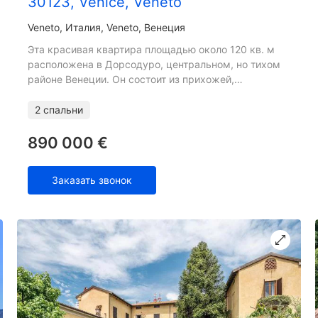
30123, Venice, Veneto
Veneto
Италия, Veneto, Венеция
Эта красивая квартира площадью около 120 кв. м
расположена в Дорсодуро, центральном, но тихом
районе Венеции. Он состоит из прихожей,
современной и полностью оборудованной кухни с
обеденной зоной, про
2 спальни
890 000 €
Заказать звонок