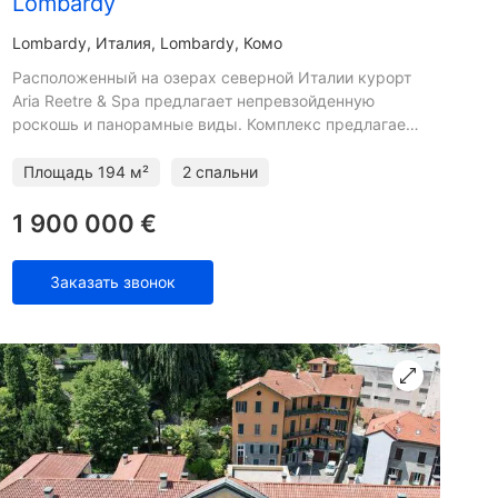
Lombardy
Lombardy
Италия, Lombardy, Комо
Расположенный на озерах северной Италии курорт
Aria Reetre & Spa предлагает непревзойденную
роскошь и панорамные виды. Комплекс предлагает
бесплатный доступ к пяти бассейнам, пяти
ресторанам, теннисно
Площадь
194 м²
2 спальни
1 900 000 €
Заказать звонок