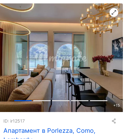
+
15
ID: ir12517
Апартамент в Porlezza, Como,