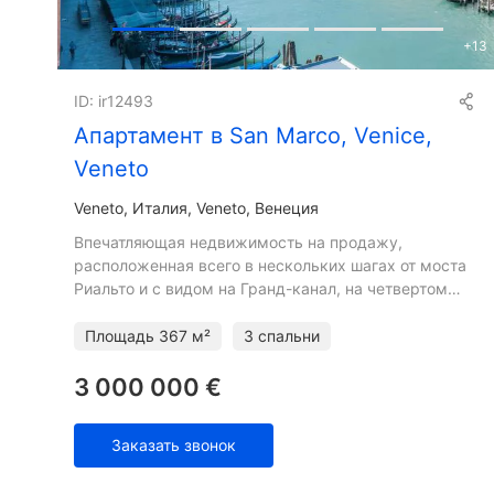
+
13
ID: ir12493
Апартамент в San Marco, Venice,
Veneto
Veneto
Италия, Veneto, Венеция
Впечатляющая недвижимость на продажу,
расположенная всего в нескольких шагах от моста
Риальто и с видом на Гранд-канал, на четвертом
этаже престижного исторического здания в
эксклюзивном месте; распре
Площадь
367 м²
3 спальни
3 000 000 €
Заказать звонок