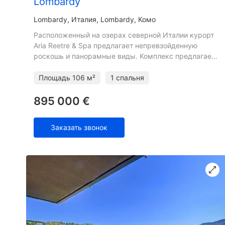
Lombardy
Lombardy
Италия, Lombardy, Комо
Расположенный на озерах северной Италии курорт
Aria Reetre & Spa предлагает непревзойденную
роскошь и панорамные виды. Комплекс предлагает
бесплатный доступ к пяти бассейнам, пяти
ресторанам, теннисно
Площадь
106 м²
1 спальня
895 000 €
Заказать звонок