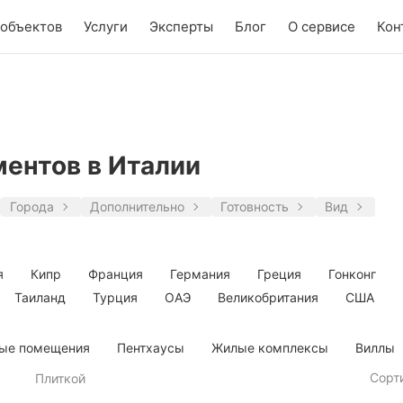
 объектов
Услуги
Эксперты
Блог
О сервисе
Кон
ментов в Италии
Города
Дополнительно
Готовность
Вид
я
Кипр
Франция
Германия
Греция
Гонконг
Таиланд
Турция
ОАЭ
Великобритания
США
вые помещения
Пентхаусы
Жилые комплексы
Виллы
Сорт
Плиткой