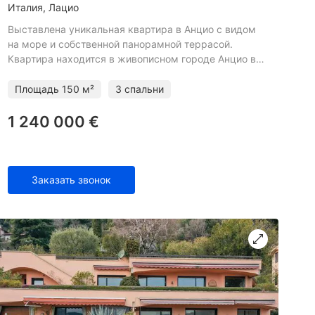
Италия, Лацио
Выставлена уникальная квартира в Анцио с видом
на море и собственной панорамной террасой.
Квартира находится в живописном городе Анцио в
часе езды от Рима. Этот эксклюзивный пентхаус
площадью 150 м2 у
Площадь
150 м²
3 спальни
1 240 000 €
Заказать звонок