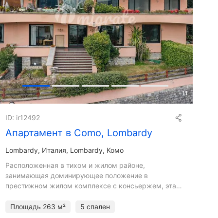
+
11
ID: ir12492
Апартамент в Como, Lombardy
Lombardy
Италия, Lombardy, Комо
Расположенная в тихом и жилом районе,
занимающая доминирующее положение в
престижном жилом комплексе с консьержем, эта
элегантная квартира на первом этаже площадью
около 263 кв. м с частным садом окол
Площадь
263 м²
5 спален