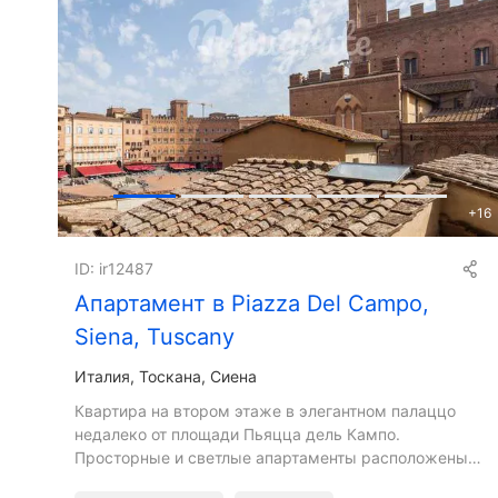
+
16
ID: ir12487
Апартамент в Piazza Del Campo,
Siena, Tuscany
Италия, Тоскана, Сиена
Квартира на втором этаже в элегантном палаццо
недалеко от площади Пьяцца дель Кампо.
Просторные и светлые апартаменты расположены
на двух этажах с большой панорамной террасой и