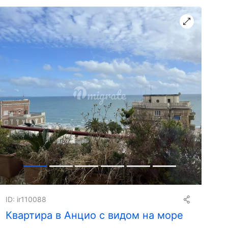
ID: ir110088
Квартира в Анцио с видом на море