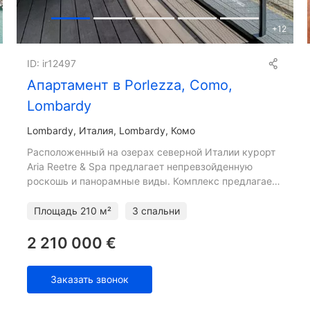
+
12
ID: ir12497
Апартамент в Porlezza, Como,
Lombardy
Lombardy
Италия, Lombardy, Комо
Расположенный на озерах северной Италии курорт
Aria Reetre & Spa предлагает непревзойденную
роскошь и панорамные виды. Комплекс предлагает
бесплатный доступ к пяти бассейнам, пяти
ресторанам, теннисно
Площадь
210 м²
3 спальни
2 210 000 €
Заказать звонок