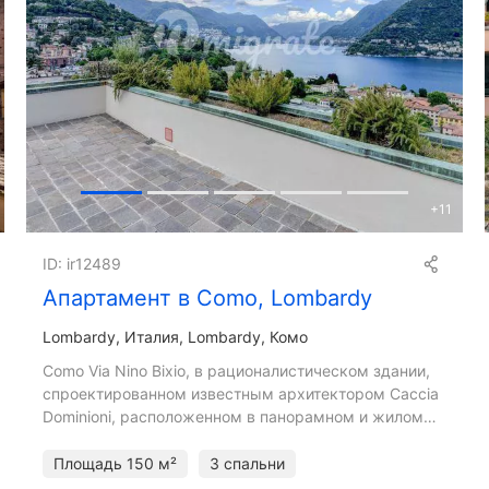
+
11
ID: ir12489
Апартамент в Como, Lombardy
Lombardy
Италия, Lombardy, Комо
Como Via Nino Bixio, в рационалистическом здании,
спроектированном известным архитектором Caccia
Dominioni, расположенном в панорамном и жилом
месте недалеко от исторического центра, мы
предлагаем вел
Площадь
150 м²
3 спальни