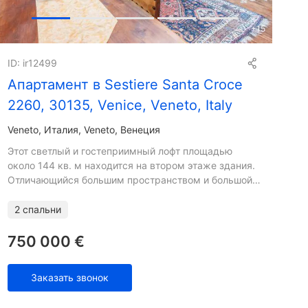
+
15
ID: ir12499
Апартамент в Sestiere Santa Croce
2260, 30135, Venice, Veneto, Italy
Veneto
Италия, Veneto, Венеция
Этот светлый и гостеприимный лофт площадью
около 144 кв. м находится на втором этаже здания.
Отличающийся большим пространством и большой
высотой, он включает в себя частную внутреннюю
лестницу, ведущ
2 спальни
750 000 €
Заказать звонок