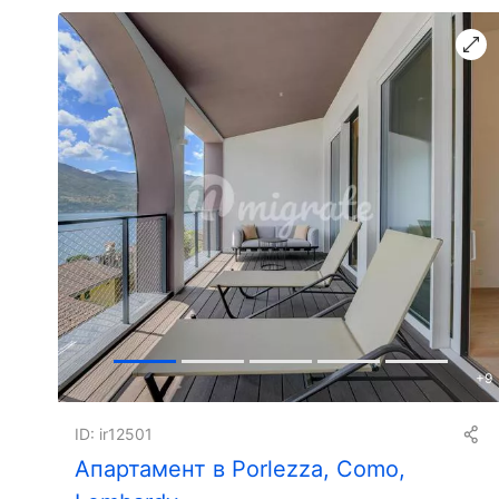
+
9
ID: ir12501
Апартамент в Porlezza, Como,