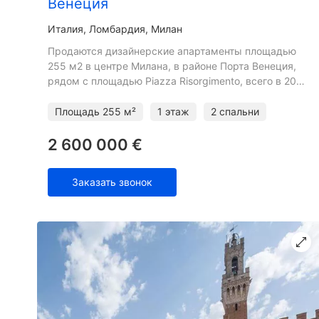
Венеция
Италия, Ломбардия, Милан
Продаются дизайнерские апартаменты площадью
255 м2 в центре Милана, в районе Порта Венеция,
рядом с площадью Piazza Risorgimento, всего в 20
минутах ходьбы от Дуомо, рядом с престижным
районом Сан-Баб
Площадь
255 м²
1 этаж
2 спальни
2 600 000 €
Заказать звонок