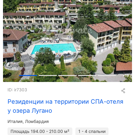
+
13
ID: ir7303
Резиденции на территории СПА-отеля
у озера Лугано
Италия, Ломбардия
Площадь
194.00 - 210.00 м²
1 - 4 спальни