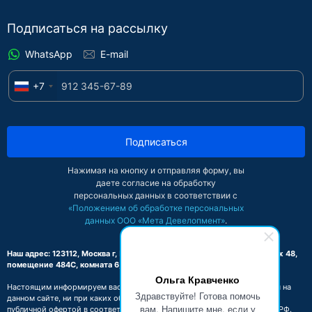
Подписаться на рассылку
WhatsApp
E-mail
+7
Подписаться
Нажимая на кнопку и отправляя форму, вы
даете согласие на обработку
персональных данных в соответствии с
«Положением об обработке персональных
данных ООО «Мета Девелопмент»
.
Наш адрес: 123112, Москва г, Пресненская наб, дом 8, строение 1, этаж 48,
помещение 484С, комната 6, офис 2-Б
Ольга Кравченко
Настоящим информируем вас о том, что вся информация, размещенная на
Здравствуйте! Готова помочь
данном сайте, ни при каких обстоятельствах не может признаваться
вам. Напишите мне, если у
публичной офертой в соответствии со ст. 437.2 Гражданского кодекса РФ.