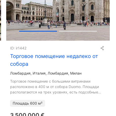
Получить презентацию
ID: ir1442
Торговое помещение недалеко от
собора
Ломбардия
Италия, Ломбардия, Милан
Торговое помещение с большими витринами
расположено в 400 м от собора Duomo. Площади
располагаются на трех уровнях, есть подсобные
помещения. Арендатор – бренд спортивных товаров.
Договор аренды подпи
Площадь
600 м²
3 500 000 €