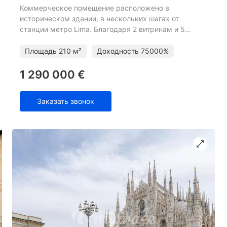
Коммерческое помещение расположено в
историческом здании, в нескольких шагах от
станции метро Lima. Благодаря 2 витринам и 5
окнам, хорошо просматривается с улицы. Первый
этаж: 4 комнаты и служебные п
Площадь
210 м²
Доходность
75000%
1 290 000 €
Заказать звонок