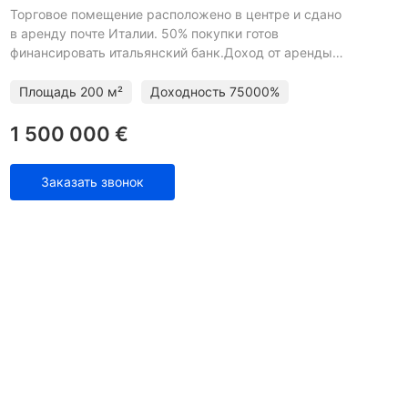
Торговое помещение расположено в центре и сдано
в аренду почте Италии. 50% покупки готов
финансировать итальянский банк.Доход от аренды
(год): €75 000Комиссия агентства:
3%+НДСДоходность (gross): 5%
Площадь
200 м²
Доходность
75000%
1 500 000 €
Заказать звонок