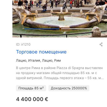
ID: ir1210
Торговое помещение
Лацио
Италия, Лацио, Рим
В центре Рима в районе Piazza di Spagna выставлен
на продажу магазин общей площадью 85 кв. м с
одной витриной. Площадь первого этажа – 55 кв. м,
цокольного этажа – 30 кв. м. Договор аренды с
всемирно
Площадь
85 м²
Доходность
250000%
4 400 000 €