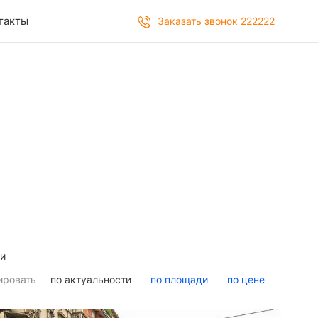
такты
Заказать звонок 222222
и
ировать
по актуальности
по площади
по цене