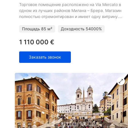
Торговое помещение расположено на Via Mercato в
одном из лучших районов Милана – Брера. Магазин
полностью отремонтирован и имеет одну витрину.
Помещение сдано в аренду парфюмерному
магазину до 2025 го
Площадь
85 м²
Доходность
54000%
1 110 000 €
Заказать звонок