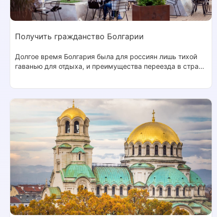
Получить гражданство Болгарии
Долгое время Болгария была для россиян лишь тихой
гаванью для отдыха, и преимущества переезда в страну
были неочевидны. Но ситуация сильно изменилась с 31
марта 2024 года, когда Болгария подписала Шенгенское
соглашение. Теперь государство предлагает такие же
преимущества, как и другие страны Евросоюза. Если вы
хотите вступить в гражданство Болгарии —
воспользуйтесь сервисом Migrate.