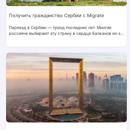
Получить гражданство Сербии с Migrate
Переезд в Сербию — тренд последних лет. Многие
россияне выбирают эту страну в сердце Балканов из-за
схожего языка и культуры, а также лояльной
миграционной политики. В Сербии недорогая жизнь и
недвижимость, приятный климат и отличные условия
для ведения бизнеса. Поэтому если вы, как и тысячи
других россиян, решили начать путь к гражданству
Сербии, то сервис Migrate готов помочь вам с этим.