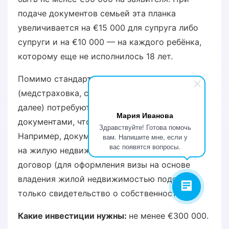
подаче документов семьей эта планка
увеличивается на €15 000 для супруга либо
супруги и на €10 000 — на каждого ребёнка,
которому еще не исполнилось 18 лет.
Помимо стандартного набора документов
(медстраховка, справка о несудимости и так
далее) потребуются подтверждения
Мария Иванова
документами, что есть где жить на Кипре.
Здравствуйте! Готова помочь
Например, документ о праве собственности
вам. Напишите мне, если у
вас появятся вопросы.
на жилую недвижимость или арендный
договор (для оформления визы на основе
владения жилой недвижимостью подойдет
только свидетельство о собственности).
Какие инвестиции нужны:
не менее €300 000.