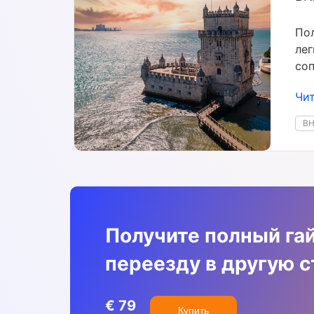
По
лег
соп
Чит
В
Получите полный га
переезду в другую с
€ 79
Купить