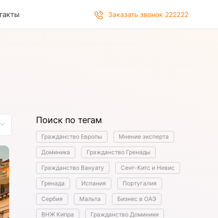
такты
Заказать звонок 222222
Поиск по тегам
Гражданство Европы
Мнение эксперта
Доминика
Гражданство Гренады
Гражданство Вануату
Сент-Китс и Невис
Гренада
Испания
Португалия
Сербия
Мальта
Бизнес в ОАЭ
ВНЖ Кипра
Гражданство Доминики