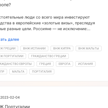
ропе?
стоятельные люди со всего мира инвестируют
дства в европейские «золотые визы», преследуя
ые разные цели. Россияне — не исключение:
егодно наши сограждане подают десятки тысяч
ать далее
вок на участие в программах получения ВНЖ
 инвестиции. Нередко ими движет желание
Ж ГРЕЦИИ
ВНЖ ИСПАНИИ
ВНЖ КИПРА
ВНЖ МАЛЬТЫ
тешествовать без дополнительной бюрократической
НЖ ПОРТУГАЛИИ
ГРАЖДАНСТВО ГРЕЦИИ
окиты. Другим второй паспорт требуется для
вития бизнеса за пределами страны, возможности
РАЖДАНСТВО ЕВРОПЫ
ГРЕЦИЯ
ЕВРОПА
ИСПАНИЯ
нить капитал в лучших европейских банках
ИПР
МАЛЬТА
ПОРТУГАЛИЯ
птимизировать налоги. Некоторые же просто хотят
завестись «запасным аэродромом» на случай
редвиденных обстоятельств, будь то экономический
зис или резкое ухудшение политической
2023-02-04
тановки.
Ж Португалии