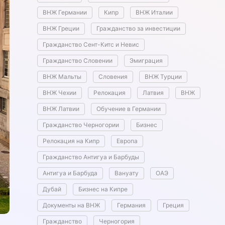
ВНЖ Германии
Кипр
ВНЖ Италии
ВНЖ Греции
Гражданство за инвестиции
Гражданство Сент-Китс и Невис
Гражданство Словении
Эмиграция
ВНЖ Мальты
Словения
ВНЖ Турции
ВНЖ Чехии
Релокация
Латвия
ВНЖ
ВНЖ Латвии
Обучение в Германии
Гражданство Черногории
Бизнес
Релокация на Кипр
Европа
Гражданство Антигуа и Барбуды
Антигуа и Барбуда
Вануату
ОАЭ
Дубай
Бизнес на Кипре
Документы на ВНЖ
Германия
Греция
Гражданство
Черногория