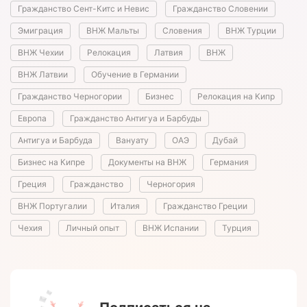
Гражданство Сент-Китс и Невис
Гражданство Словении
Эмиграция
ВНЖ Мальты
Словения
ВНЖ Турции
ВНЖ Чехии
Релокация
Латвия
ВНЖ
ВНЖ Латвии
Обучение в Германии
Гражданство Черногории
Бизнес
Релокация на Кипр
Европа
Гражданство Антигуа и Барбуды
Антигуа и Барбуда
Вануату
ОАЭ
Дубай
Бизнес на Кипре
Документы на ВНЖ
Германия
Греция
Гражданство
Черногория
ВНЖ Португалии
Италия
Гражданство Греции
Чехия
Личный опыт
ВНЖ Испании
Турция