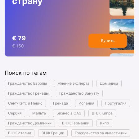
страну
€ 79
Купить
€ 150
Поиск по тегам
Гражданство Европы
Мнение эксперта
Доминика
Гражданство Гренады
Гражданство Вануату
Сент-Китс и Невис
Гренада
Испания
Португалия
Сербия
Мальта
Бизнес в ОАЭ
ВНЖ Кипра
Гражданство Доминики
ВНЖ Германии
Кипр
ВНЖ Италии
ВНЖ Греции
Гражданство за инвестиции