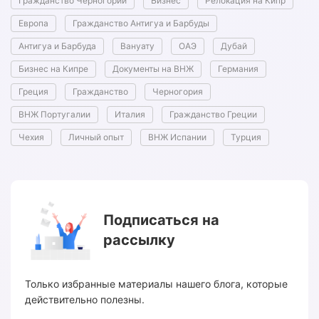
Гражданство Черногории
Бизнес
Релокация на Кипр
Европа
Гражданство Антигуа и Барбуды
Антигуа и Барбуда
Вануату
ОАЭ
Дубай
Бизнес на Кипре
Документы на ВНЖ
Германия
Греция
Гражданство
Черногория
ВНЖ Португалии
Италия
Гражданство Греции
Чехия
Личный опыт
ВНЖ Испании
Турция
Подписаться на
рассылку
Только избранные материалы нашего блога, которые
действительно полезны.