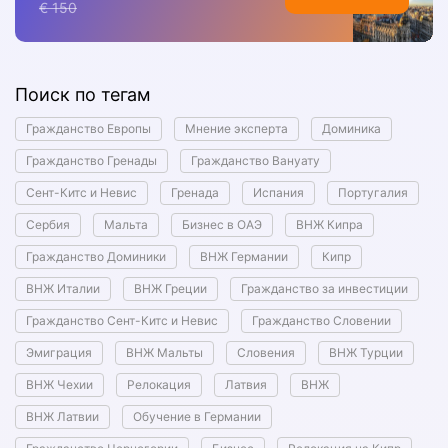
€ 150
Поиск по тегам
Гражданство Европы
Мнение эксперта
Доминика
Гражданство Гренады
Гражданство Вануату
Сент-Китс и Невис
Гренада
Испания
Португалия
Сербия
Мальта
Бизнес в ОАЭ
ВНЖ Кипра
Гражданство Доминики
ВНЖ Германии
Кипр
ВНЖ Италии
ВНЖ Греции
Гражданство за инвестиции
Гражданство Сент-Китс и Невис
Гражданство Словении
Эмиграция
ВНЖ Мальты
Словения
ВНЖ Турции
ВНЖ Чехии
Релокация
Латвия
ВНЖ
ВНЖ Латвии
Обучение в Германии