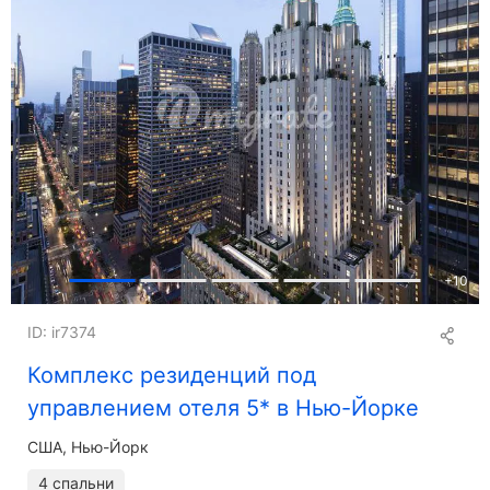
+
10
ID: ir7374
Комплекс резиденций под
управлением отеля 5* в Нью-Йорке
США, Нью-Йорк
4 спальни