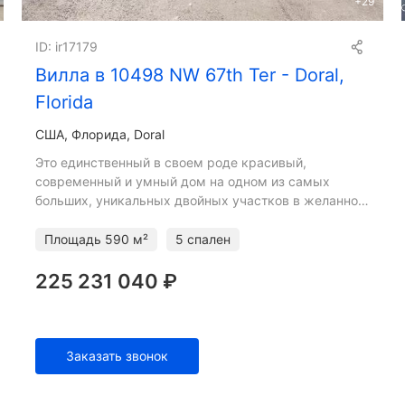
+
29
ID: ir17179
Вилла в 10498 NW 67th Ter - Doral,
Florida
США, Флорида, Doral
Это единственный в своем роде красивый,
современный и умный дом на одном из самых
больших, уникальных двойных участков в желанном
и известном закрытом комплексе The Mansions at
Doral. Изысканная кухня
Площадь
590 м²
5 спален
225 231 040 ₽
Заказать звонок