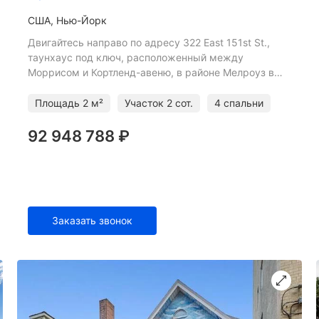
США, Нью-Йорк
Двигайтесь направо по адресу 322 East 151st St.,
таунхаус под ключ, расположенный между
Моррисом и Кортленд-авеню, в районе Мелроуз в
Бронксе. Этот кирпичный таунхаус из трех частей
был капитально отр
Площадь
2 м²
Участок
2 сот.
4 спальни
92 948 788 ₽
Заказать звонок