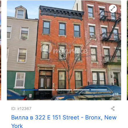
+
18
ID: ir12367
Вилла в 322 E 151 Street - Bronx, New
York