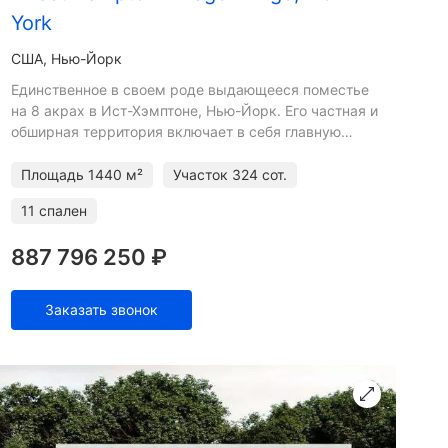
York
США, Нью-Йорк
Единственное в своем роде выдающееся поместье
на 8 акрах в Ист-Хэмптоне, Нью-Йорк. Его частная и
обширная территория включает в себя главную
резиденцию, полностью оборудованный дом у
бассейна, сторожк
Площадь
1440 м²
Участок
324 сот.
11 спален
887 796 250 ₽
Заказать звонок