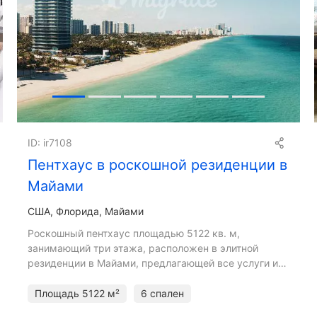
ID: ir7108
Пентхаус в роскошной резиденции в
Майами
США, Флорида, Майами
Роскошный пентхаус площадью 5122 кв. м,
занимающий три этажа, расположен в элитной
резиденции в Майами, предлагающей все услуги и
удобства роскошной жизни на берегу океана.
Резиденция состоит из 6 спа
Площадь
5122 м²
6 спален