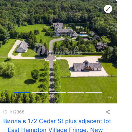
+
20
ID: ir12368
Вилла в 172 Cedar St plus adjacent lot
- East Hampton Village Fringe, New