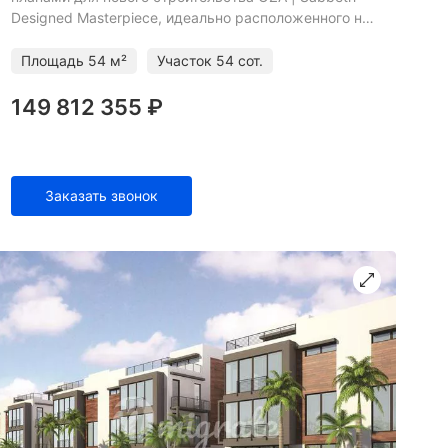
Designed Masterpiece, идеально расположенного на
1,33 акрах, с примерно 9000 кв. Футов на трех
уровнях элегантн
Площадь
54 м²
Участок
54 сот.
149 812 355 ₽
Заказать звонок