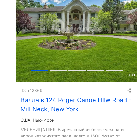
+
31
ID: ir12369
Вилла в 124 Roger Canoe Hllw Road -
Mill Neck, New York
США, Нью-Йорк
МЕЛЬНИЦА ШЕЯ. Вырезанный из более чем пяти
акров нетронутого леса, всего в 1500 футах от