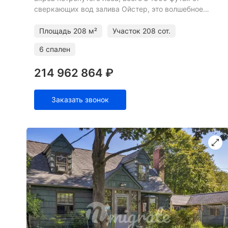
сверкающих вод залива Ойстер, это волшебное
убежище вдали от стресса сегодняшнего мира за
высокими, богато укра
Площадь
208 м²
Участок
208 сот.
6 спален
214 962 864 ₽
Заказать звонок