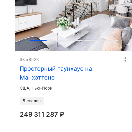
+
5
ID: ir8523
Просторный таунхаус на
Манхэттене
США, Нью-Йорк
5 спален
249 311 287 ₽