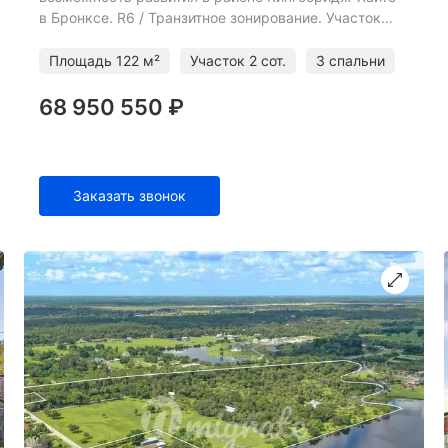
в Бронксе. R6 / Транзитное зонирование. Участок
площадью 2500 кв. Футов с застраиваемой
площадью 2,43. Покупат
Площадь
122 м²
Участок
2 сот.
3 спальни
68 950 550 ₽
Заказать звонок