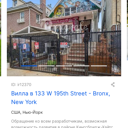
+
22
ID: ir12370
Вилла в 133 W 195th Street - Bronx,
New York
США, Нью-Йорк
Обращение ко всем разработчикам, возможная
возможность развития в районе Кингсбридж-Хайтс