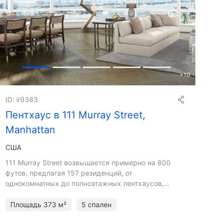
+
10
ID: ir9383
Пентхаус в 111 Murray Street,
Manhattan
США
111 Murray Street возвышается примерно на 800
футов, предлагая 157 резиденций, от
однокомнатных до полноэтажных пентхаусов,
многие из которых имеют кинематографический вид
на горизонт Манхэттена, реку
Площадь
373 м²
5 спален