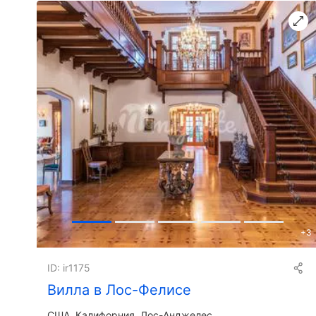
+
3
ID: ir1175
Вилла в Лос-Фелисе
США, Калифорния, Лос-Анджелес