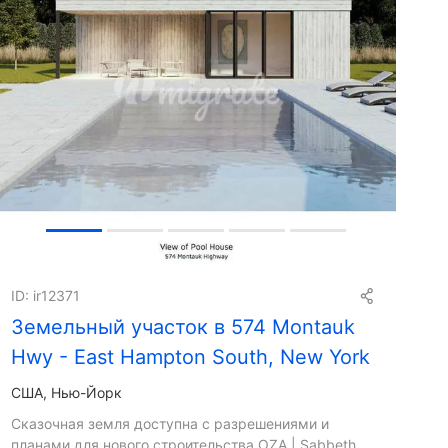
+
6
ID: ir12371
Земельный участок в 574 Montauk
Hwy - East Hampton South, New York
США, Нью-Йорк
Сказочная земля доступна с разрешениями и
планами для нового строительства OZA | Sabbeth