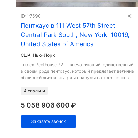
ID: ir7590
Пентхаус в 111 West 57th Street,
Central Park South, New York, 10019,
United States of America
США, Нью-Йорк
Triplex Penthouse 72 — впечатляющий, единственный
в своем роде пентхаус, который предлагает величие
обширной жизни внутри и снаружи на трех полных
этажах, все с захватывающими дух,
беспрепятственными
4 спальни
5 058 906 600 ₽
Заказать звонок