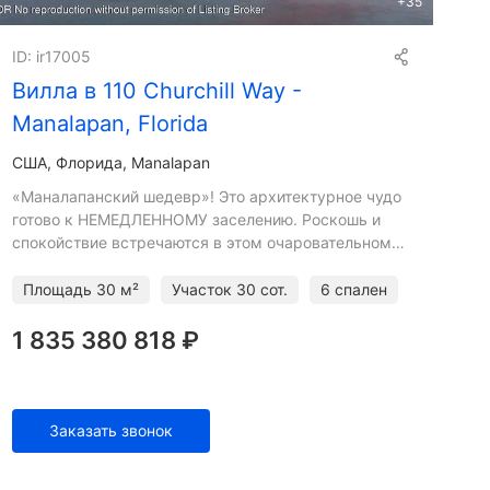
+
35
ID: ir17005
Вилла в 110 Churchill Way -
Manalapan, Florida
США, Флорида, Manalapan
«Маналапанский шедевр»! Это архитектурное чудо
готово к НЕМЕДЛЕННОМУ заселению. Роскошь и
спокойствие встречаются в этом очаровательном
двухэтажном святилище. В этом оазисе с 6
спальнями и 8,5 ванными
Площадь
30 м²
Участок
30 сот.
6 спален
1 835 380 818 ₽
Заказать звонок