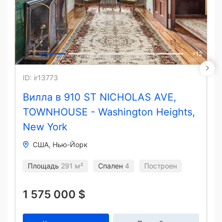
+
12
ID: ir13773
Вилла в 910 ST NICHOLAS AVE,
TOWNHOUSE - Washington Heights,
New York
США
Нью-Йорк
Площадь
291 м²
Спален
4
Построен
1 575 000 $