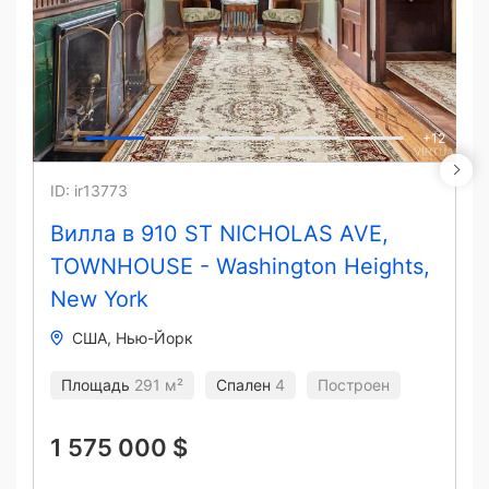
+
12
ID: ir13773
Вилла в 910 ST NICHOLAS AVE,
TOWNHOUSE - Washington Heights,
New York
США
Нью-Йорк
Площадь
291 м²
Спален
4
Построен
1 575 000 $