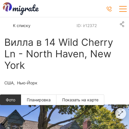
К списку
ID: ir12372
Вилла в 14 Wild Cherry
Ln - North Haven, New
York
США
Нью-Йорк
Фото
Планировкa
Показать на карте