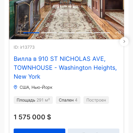
+
12
ID: ir13773
Вилла в 910 ST NICHOLAS AVE,
TOWNHOUSE - Washington Heights,
New York
США
Нью-Йорк
Площадь
291 м²
Спален
4
Построен
1 575 000 $