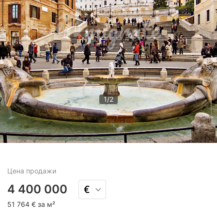
1
/
2
Цена
продажи
4 400 000
51 764 € за м²