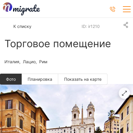
К списку
ID: ir1210
Торговое помещение
Италия
Лацио
Рим
Фото
Планировкa
Показать на карте