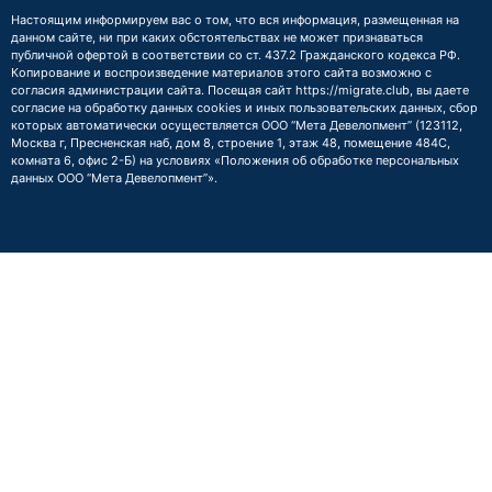
Настоящим информируем вас о том, что вся информация, размещенная на
данном сайте, ни при каких обстоятельствах не может признаваться
публичной офертой в соответствии со ст. 437.2 Гражданского кодекса РФ.
Копирование и воспроизведение материалов этого сайта возможно с
согласия администрации сайта. Посещая сайт https://migrate.club, вы даете
согласие на обработку данных cookies и иных пользовательских данных, сбор
которых автоматически осуществляется ООО “Мета Девелопмент” (123112,
Москва г, Пресненская наб, дом 8, строение 1, этаж 48, помещение 484С,
комната 6, офис 2-Б) на условиях
«Положения об обработке персональных
данных ООО “Мета Девелопмент”»
.