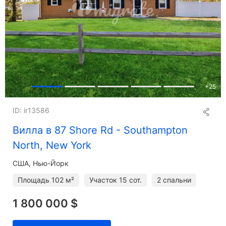
+
25
ID: ir13586
Вилла в 87 Shore Rd - Southampton
North, New York
США, Нью-Йорк
Площадь
102 м²
Участок
15 сот.
2 спальни
1 800 000 $