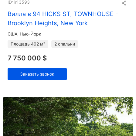
ID: ir13593
Вилла в 94 HICKS ST, TOWNHOUSE -
Brooklyn Heights, New York
США, Нью-Йорк
Площадь
492 м²
2 спальни
7 750 000 $
Заказать звонок