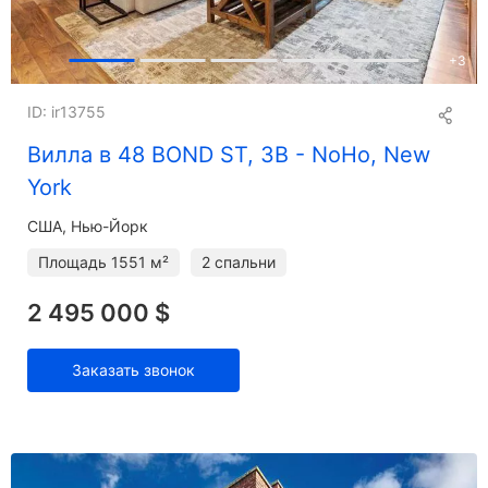
+
3
ID: ir13755
Вилла в 48 BOND ST, 3B - NoHo, New
York
США, Нью-Йорк
Площадь
1551 м²
2 спальни
2 495 000 $
Заказать звонок