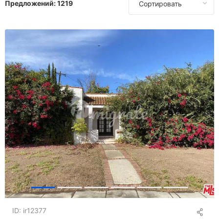
Предложений:
1219
Сортировать
В Греции
В Гонконге
В Венгрии
В Индонезии
В Израиле
В Италии
На Маврикии
В Монако
В Португалии
В Испании
В Швейцарии
В Таиланде
В Турции
В ОАЭ
В Великобритании
ID: ir12377