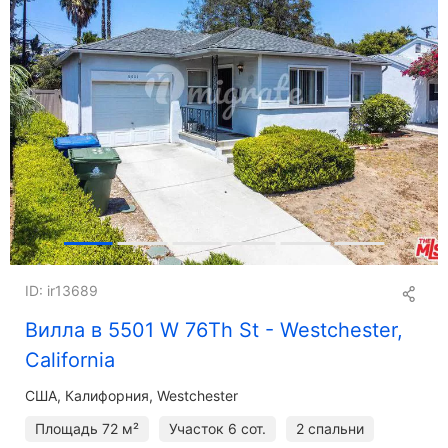
ID: ir13689
Вилла в 5501 W 76Th St - Westchester,
California
США, Калифорния, Westchester
Площадь
72 м²
Участок
6 сот.
2 спальни