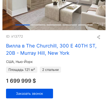
+
12
ID: ir13772
Вилла в The Churchill, 300 E 40TH ST,
20B - Murray Hill, New York
США, Нью-Йорк
Площадь
121 м²
2 спальни
1 699 999 $
Заказать звонок