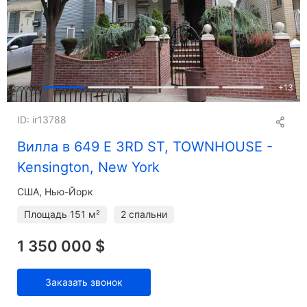
+
13
ID: ir13788
Вилла в 649 E 3RD ST, TOWNHOUSE -
Kensington, New York
США, Нью-Йорк
Площадь
151 м²
2 спальни
1 350 000 $
Заказать звонок