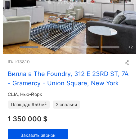
+
2
ID: ir13810
Вилла в The Foundry, 312 E 23RD ST, 7A
- Gramercy - Union Square, New York
США, Нью-Йорк
Площадь
950 м²
2 спальни
1 350 000 $
Заказать звонок