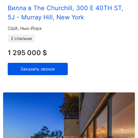
Вилла в The Churchill, 300 E 40TH ST,
5J - Murray Hill, New York
США, Нью-Йорк
2 спальни
1 295 000 $
Заказать звонок