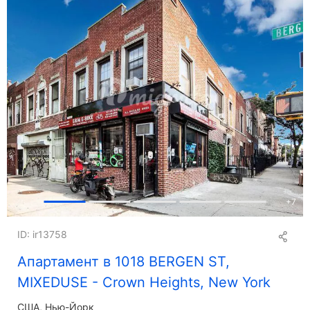
+
7
ID: ir13758
Апартамент в 1018 BERGEN ST,
MIXEDUSE - Crown Heights, New York
США, Нью-Йорк