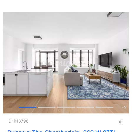
+
5
ID: ir13796