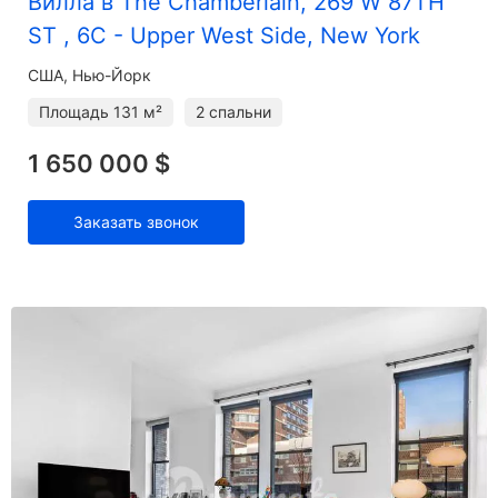
Вилла в The Chamberlain, 269 W 87TH
ST , 6C - Upper West Side, New York
США, Нью-Йорк
Площадь
131 м²
2 спальни
1 650 000 $
Заказать звонок