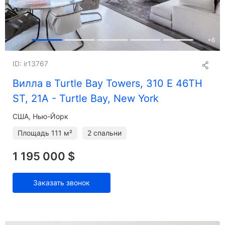
+
6
ID: ir13767
Вилла в Turtle Bay Towers, 310 E 46TH
ST, 21A - Turtle Bay, New York
США, Нью-Йорк
Площадь
111 м²
2 спальни
1 195 000 $
Заказать звонок