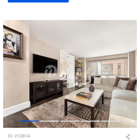
+
5
ID: ir13814