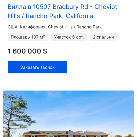
Вилла в 10507 Bradbury Rd - Cheviot
Hills / Rancho Park, California
США, Калифорния, Cheviot Hills / Rancho Park
Площадь
107 м²
Участок
5 сот.
2 спальни
1 600 000 $
Заказать звонок