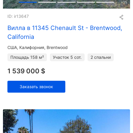
+
15
ID: ir13647
Вилла в 11345 Chenault St - Brentwood,
California
США, Калифорния, Brentwood
Площадь
158 м²
Участок
5 сот.
2 спальни
1 539 000 $
Заказать звонок