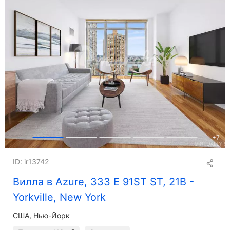
+
7
ID: ir13742
Вилла в Azure, 333 E 91ST ST, 21B -
Yorkville, New York
США, Нью-Йорк