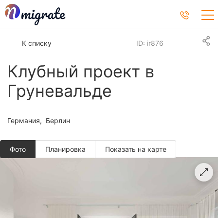
К списку
ID: ir876
Клубный проект в
Груневальде
Германия
Берлин
Фото
Планировкa
Показать на карте