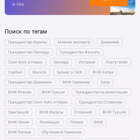
€ 150
Поиск по тегам
Гражданство Европы
Мнение эксперта
Доминика
Гражданство Гренады
Гражданство Вануату
Сент-Китс и Невис
Гренада
Испания
Португалия
Сербия
Мальта
Бизнес в ОАЭ
ВНЖ Кипра
Гражданство Доминики
ВНЖ Германии
Кипр
ВНЖ Италии
ВНЖ Греции
Гражданство за инвестиции
Гражданство Сент-Китс и Невис
Гражданство Словении
Эмиграция
ВНЖ Мальты
Словения
ВНЖ Турции
ВНЖ Чехии
Релокация
Латвия
ВНЖ
ВНЖ Латвии
Обучение в Германии