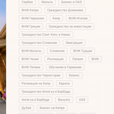
Сербия
Мальта
Бизнес в ОАЭ
ВНЖ Кипра
Гражданство Доминики
ВНЖ Германии
Кипр
ВНЖ Италии
ВНЖ Греции
Гражданство за инвестиции
Гражданство Сент-Китс и Невис
Гражданство Словении
Эмиграция
ВНЖ Мальты
Словения
ВНЖ Турции
ВНЖ Чехии
Релокация
Латвия
ВНЖ
ВНЖ Латвии
Обучение в Германии
Гражданство Черногории
Бизнес
Релокация на Кипр
Европа
Гражданство Антигуа и Барбуды
Антигуа и Барбуда
Вануату
ОАЭ
Дубай
Бизнес на Кипре