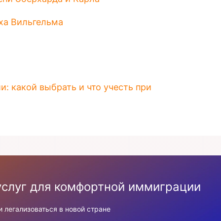
ха Вильгельма
: какой выбрать и что учесть при
услуг для комфортной иммиграции
 легализоваться в новой стране