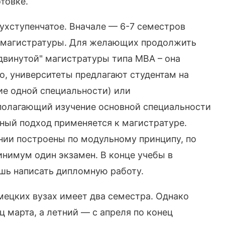
товке.
ухступенчатое. Вначале — 6-7 семестров
а магистратуры. Для желающих продолжить
двинутой" магистратуры типа MBA – она
ло, университеты предлагают студентам на
ие одной специальности) или
полагающий изучение основной специальности
чный подход применяется к магистратуре.
нии построены по модульному принципу, по
нимум один экзамен. В конце учебы в
шь написать дипломную работу.
емецких вузах имеет два семестра. Однако
ц марта, а летний — с апреля по конец