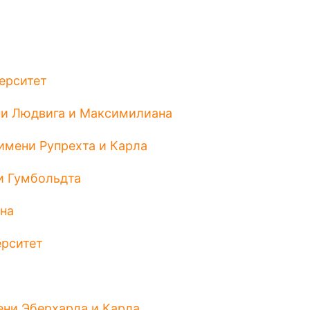
ерситет
ни Людвига и Максимилиана
имени Рупрехта и Карла
и Гумбольдта
на
ерситет
ени Эберхарда и Карла