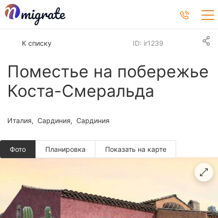
К списку
ID: ir1239
Поместье на побережье
Коста-Смеральда
Италия
Сардиния
Сардиния
Фото
Планировкa
Показать на карте