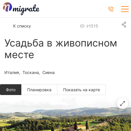
К списку
ID: ir1515
Усадьба в живописном
месте
Италия
Тоскана
Сиена
Фото
Планировкa
Показать на карте