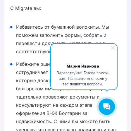
С Migrate вы:
Избавитесь от бумажной волокиты. Мы
поможем заполнить формы, собрать и
перевести документы, направить их в
соответствующие органы.
Избежите ошибок. Сервис Migrate
Мария Иванова
сотрудничает с опытными юристами,
Здравствуйте! Готова помочь
вам. Напишите мне, если у
которые досконально разбираются в
вас появятся вопросы.
болгарском иммиграционном праве,
тщательно проверяют документы и
консультируют на каждом этапе
оформления ВНЖ Болгарии за
недвижимость. С ними вы можете быть
уверены, что всё сделано правильно и вас