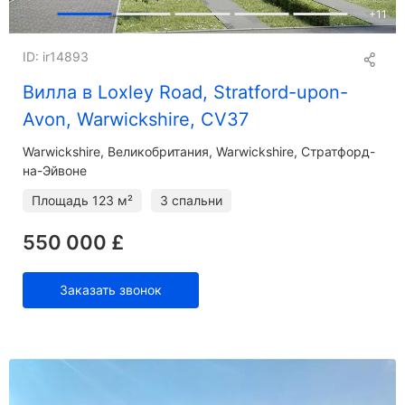
+
11
ID: ir14893
Вилла в Loxley Road, Stratford-upon-
Avon, Warwickshire, CV37
Warwickshire
Великобритания, Warwickshire, Стратфорд-
на-Эйвоне
Площадь
123 м²
3 спальни
550 000 £
Заказать звонок