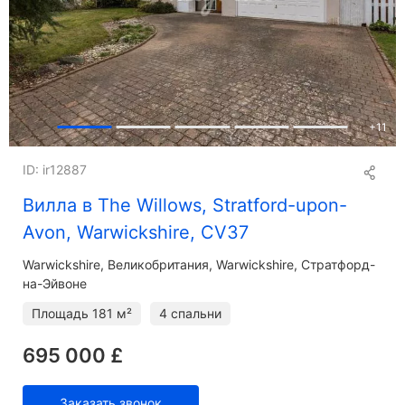
+
11
ID: ir12887
Вилла в The Willows, Stratford-upon-
Avon, Warwickshire, CV37
Warwickshire
Великобритания, Warwickshire, Стратфорд-
на-Эйвоне
Площадь
181 м²
4 спальни
695 000 £
Заказать звонок