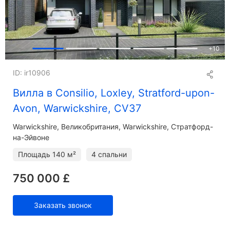
+
10
ID: ir10906
Вилла в Consilio, Loxley, Stratford-upon-
Avon, Warwickshire, CV37
Warwickshire
Великобритания, Warwickshire, Стратфорд-
на-Эйвоне
Площадь
140 м²
4 спальни
750 000 £
Заказать звонок