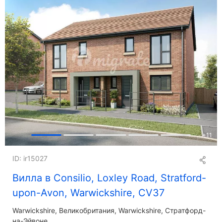
+
11
ID: ir15027
Вилла в Consilio, Loxley Road, Stratford-
upon-Avon, Warwickshire, CV37
Warwickshire
Великобритания, Warwickshire, Стратфорд-
на-Эйвоне