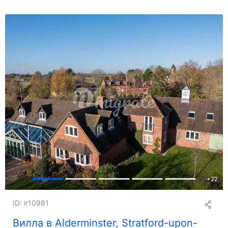
+
22
ID: ir10981
Вилла в Alderminster, Stratford-upon-