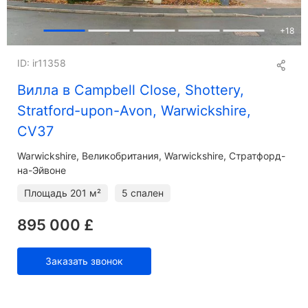
+
18
ID: ir11358
Вилла в Campbell Close, Shottery,
Stratford-upon-Avon, Warwickshire,
CV37
Warwickshire
Великобритания, Warwickshire, Стратфорд-
на-Эйвоне
Площадь
201 м²
5 спален
895 000 £
Заказать звонок