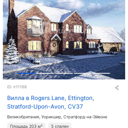
ID: ir11168
Вилла в Rogers Lane, Ettington,
Stratford-Upon-Avon, CV37
Великобритания, Уорикшир, Стратфорд-на-Эйвоне
Площадь
203 м²
5 спален