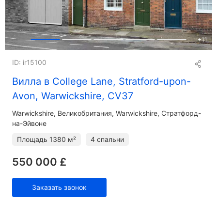
+
11
ID: ir15100
Вилла в College Lane, Stratford-upon-
Avon, Warwickshire, CV37
Warwickshire
Великобритания, Warwickshire, Стратфорд-
на-Эйвоне
Площадь
1380 м²
4 спальни
550 000 £
Заказать звонок