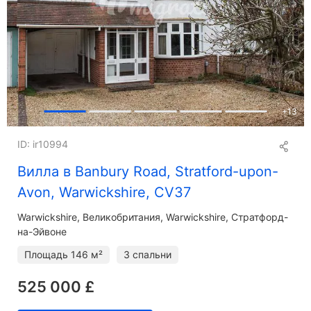
+
13
ID: ir10994
Вилла в Banbury Road, Stratford-upon-
Avon, Warwickshire, CV37
Warwickshire
Великобритания, Warwickshire, Стратфорд-
на-Эйвоне
Площадь
146 м²
3 спальни
525 000 £