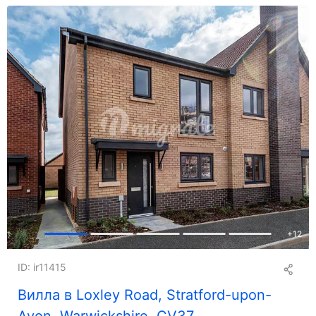
+
12
ID: ir11415
Вилла в Loxley Road, Stratford-upon-
Avon, Warwickshire, CV37.