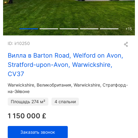
+
15
ID: ir10250
Вилла в Barton Road, Welford on Avon,
Stratford-upon-Avon, Warwickshire,
CV37
Warwickshire
Великобритания, Warwickshire, Стратфорд-
на-Эйвоне
Площадь
274 м²
4 спальни
1 150 000 £
Заказать звонок