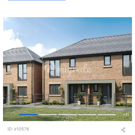
+
11
ID: ir10576