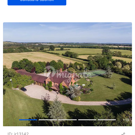
+
19
ID: ir13142