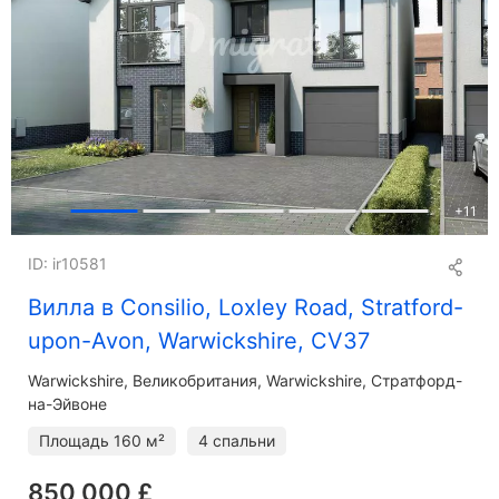
+
11
ID: ir10581
Вилла в Consilio, Loxley Road, Stratford-
upon-Avon, Warwickshire, CV37
Warwickshire
Великобритания, Warwickshire, Стратфорд-
на-Эйвоне
Площадь
160 м²
4 спальни
850 000 £