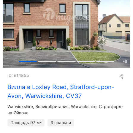
+
8
ID: ir14855
Вилла в Loxley Road, Stratford-upon-
Avon, Warwickshire, CV37
Warwickshire
Великобритания, Warwickshire, Стратфорд-
на-Эйвоне
Площадь
97 м²
3 спальни