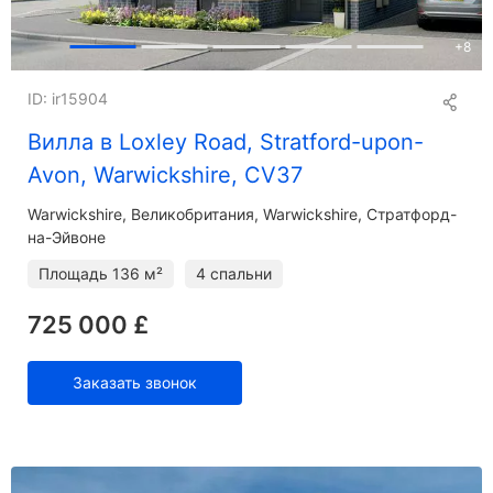
+
8
ID: ir15904
Вилла в Loxley Road, Stratford-upon-
Avon, Warwickshire, CV37
Warwickshire
Великобритания, Warwickshire, Стратфорд-
на-Эйвоне
Площадь
136 м²
4 спальни
725 000 £
Заказать звонок