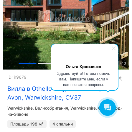
+
13
Ольга Кравченко
Здравствуйте! Готова помочь
ID: ir9679
вам. Напишите мне, если у
вас появятся вопросы.
Вилла в Othello Way, Stratford-upon-
Avon, Warwickshire, CV37
Warwickshire
Великобритания, Warwickshire, Стратфорд-
на-Эйвоне
Площадь
198 м²
4 спальни