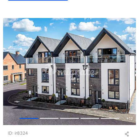
+
12
ID: ir8324