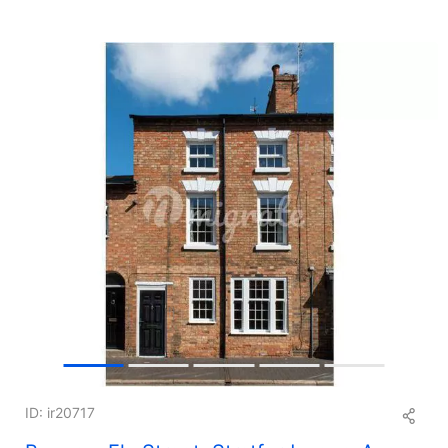
+
9
ID: ir20717