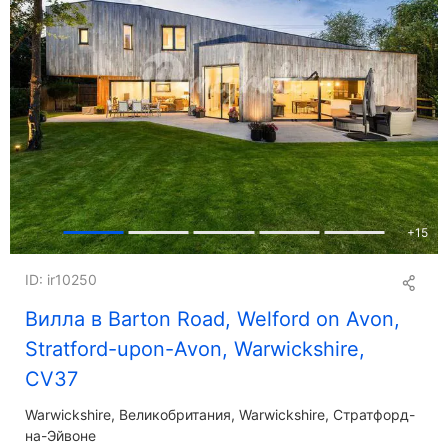
+
15
ID: ir10250
Вилла в Barton Road, Welford on Avon,
Stratford-upon-Avon, Warwickshire,
CV37
Warwickshire
Великобритания, Warwickshire, Стратфорд-
на-Эйвоне