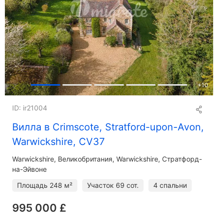
+
10
ID: ir21004
Вилла в Crimscote, Stratford-upon-Avon,
Warwickshire, CV37
Warwickshire
Великобритания, Warwickshire, Стратфорд-
на-Эйвоне
Площадь
248 м²
Участок
69 сот.
4 спальни
995 000 £