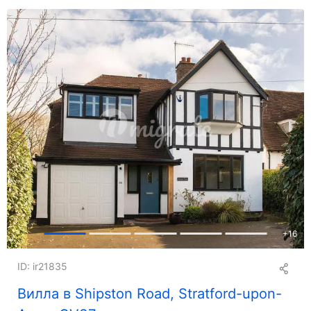
+
16
ID: ir21835
Вилла в Shipston Road, Stratford-upon-