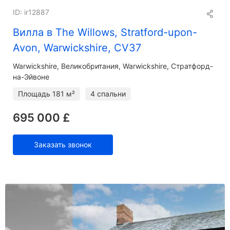
ID: ir12887
Вилла в The Willows, Stratford-upon-
Avon, Warwickshire, CV37
Warwickshire
Великобритания, Warwickshire, Стратфорд-
на-Эйвоне
Площадь
181 м²
4 спальни
695 000 £
Заказать звонок