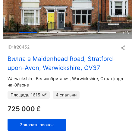
+
13
ID: ir20452
Вилла в Maidenhead Road, Stratford-
upon-Avon, Warwickshire, CV37
Warwickshire
Великобритания, Warwickshire, Стратфорд-
на-Эйвоне
Площадь
1615 м²
4 спальни
725 000 £
Заказать звонок