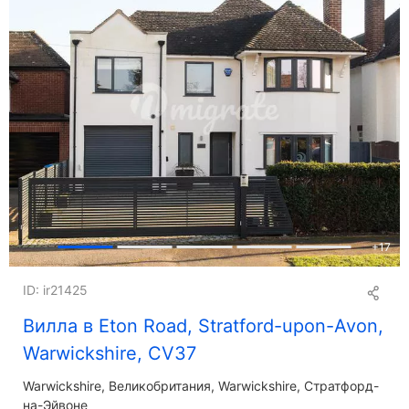
+
17
ID: ir21425
Вилла в Eton Road, Stratford-upon-Avon,
Warwickshire, CV37
Warwickshire
Великобритания, Warwickshire, Стратфорд-
на-Эйвоне