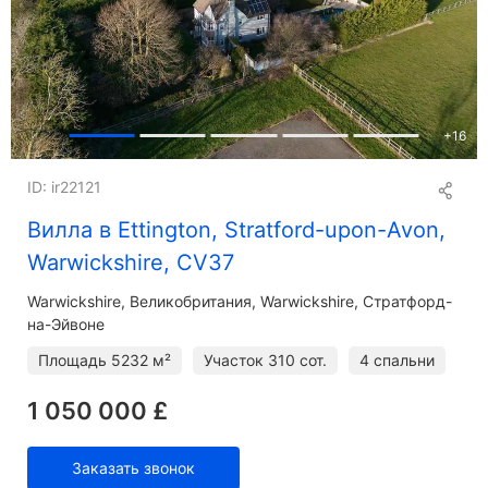
+
16
ID: ir22121
Вилла в Ettington, Stratford-upon-Avon,
Warwickshire, CV37
Warwickshire
Великобритания, Warwickshire, Стратфорд-
на-Эйвоне
Площадь
5232 м²
Участок
310 сот.
4 спальни
1 050 000 £
Заказать звонок