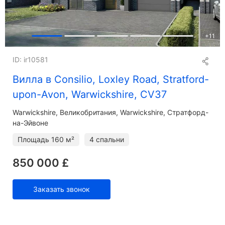
+
11
ID: ir10581
Вилла в Consilio, Loxley Road, Stratford-
upon-Avon, Warwickshire, CV37
Warwickshire
Великобритания, Warwickshire, Стратфорд-
на-Эйвоне
Площадь
160 м²
4 спальни
850 000 £
Заказать звонок