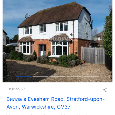
+
10
ID: ir15957
Вилла в Evesham Road, Stratford-upon-
Avon, Warwickshire, CV37