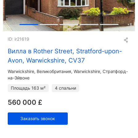
+
8
ID: ir21619
Вилла в Rother Street, Stratford-upon-
Avon, Warwickshire, CV37
Warwickshire
Великобритания, Warwickshire, Стратфорд-
на-Эйвоне
Площадь
163 м²
4 спальни
560 000 £
Заказать звонок