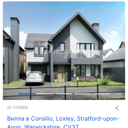
+
10
ID: ir10906
Вилла в Consilio, Loxley, Stratford-upon-
Avon, Warwickshire, CV37