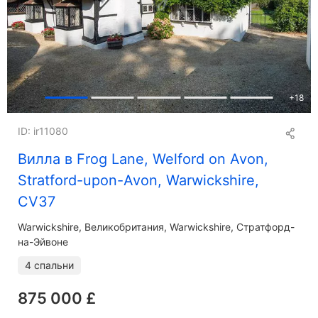
+
18
ID: ir11080
Вилла в Frog Lane, Welford on Avon,
Stratford-upon-Avon, Warwickshire,
CV37
Warwickshire
Великобритания, Warwickshire, Стратфорд-
на-Эйвоне
4 спальни
875 000 £