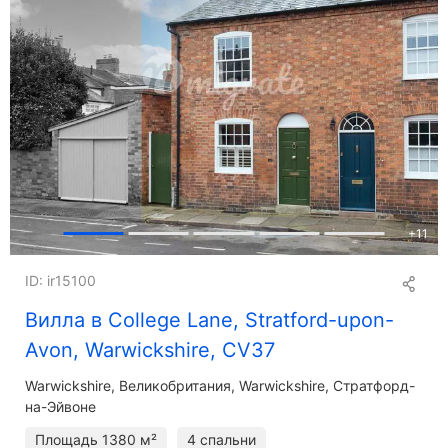
+
11
ID: ir15100
Вилла в College Lane, Stratford-upon-
Avon, Warwickshire, CV37
Warwickshire
Великобритания, Warwickshire, Стратфорд-
на-Эйвоне
Площадь
1380 м²
4 спальни