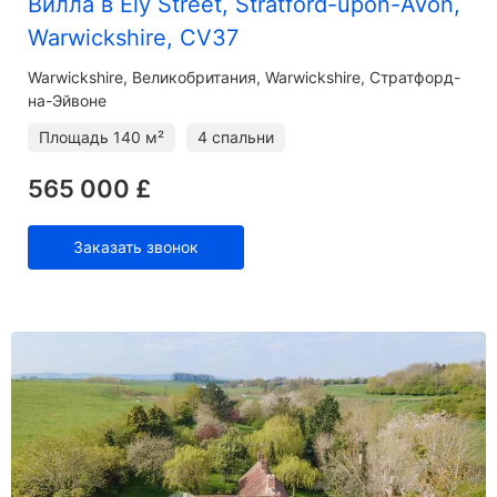
Вилла в Ely Street, Stratford-upon-Avon,
Warwickshire, CV37
Warwickshire
Великобритания, Warwickshire, Стратфорд-
на-Эйвоне
Площадь
140 м²
4 спальни
565 000 £
Заказать звонок