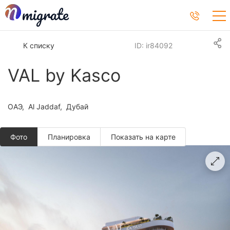
К списку
ID: ir84092
VAL by Kasco
ОАЭ
Al Jaddaf
Дубай
Фото
Планировкa
Показать на карте