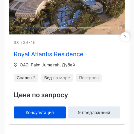
+
2
ID: ir39746
Royal Atlantis Residence
ОАЭ
Palm Jumeirah
Дубай
Спален
2
Вид
на море
Построен
Цена по запросу
Консультация
9 предложений