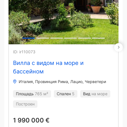
ID: ir110073
Вилла с видом на море и
бассейном
Италия
Провинция Рима, Лацио
Черветери
Площадь
765 м²
Спален
5
Вид
на море
Построен
1 990 000 €