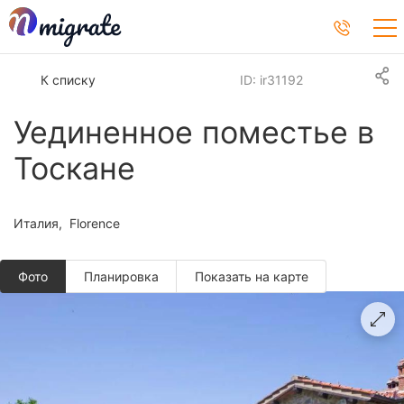
К списку
ID: ir31192
Уединенное поместье в
Тоскане
Италия
Florence
Фото
Планировкa
Показать на карте