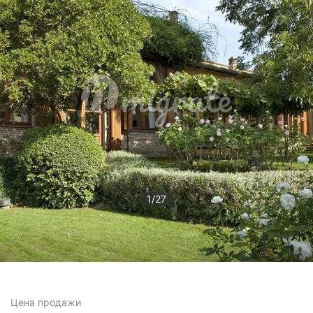
1
/
27
Цена
продажи