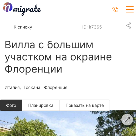
К списку
ID: ir7365
Вилла с большим
участком на окраине
Флоренции
Италия
Тоскана
Флоренция
Фото
Планировкa
Показать на карте