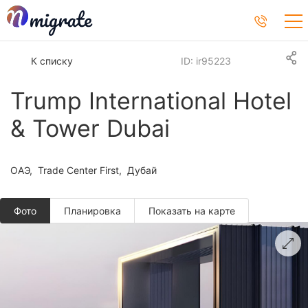
К списку
ID: ir95223
Trump International Hotel
& Tower Dubai
ОАЭ
Trade Center First
Дубай
Фото
Планировкa
Показать на карте