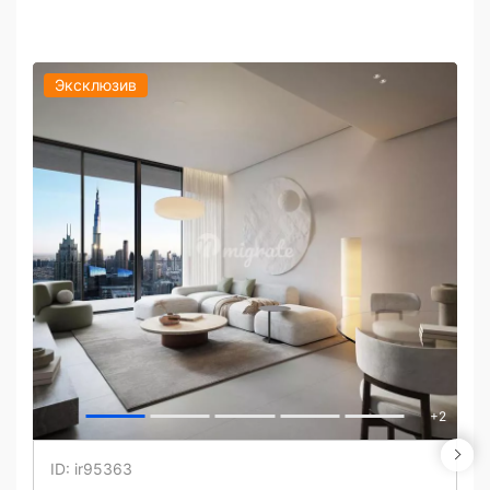
Эксклюзив
+
2
ID: ir95363