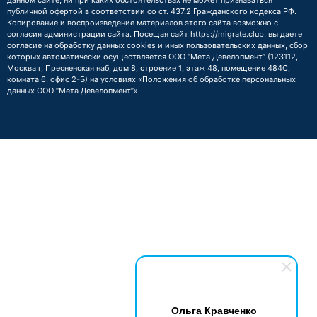
данном сайте, ни при каких обстоятельствах не может признаваться
публичной офертой в соответствии со ст. 437.2 Гражданского кодекса РФ.
Копирование и воспроизведение материалов этого сайта возможно с
согласия администрации сайта. Посещая сайт https://migrate.club, вы даете
согласие на обработку данных cookies и иных пользовательских данных, сбор
которых автоматически осуществляется ООО “Мета Девелопмент” (123112,
Москва г, Пресненская наб, дом 8, строение 1, этаж 48, помещение 484С,
комната 6, офис 2-Б) на условиях
«Положения об обработке персональных
данных ООО “Мета Девелопмент”»
.
Ольга Кравченко