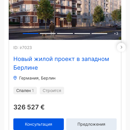
+
3
ID: ir7023
Новый жилой проект в западном
Берлине
Германия
Берлин
Спален
1
Строится
326 527 €
Консультация
Предложения