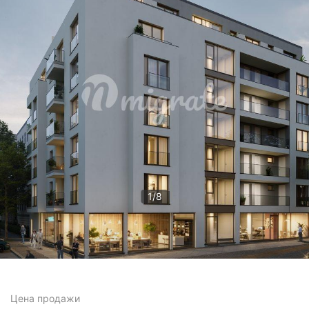
1
/
8
Цена
продажи