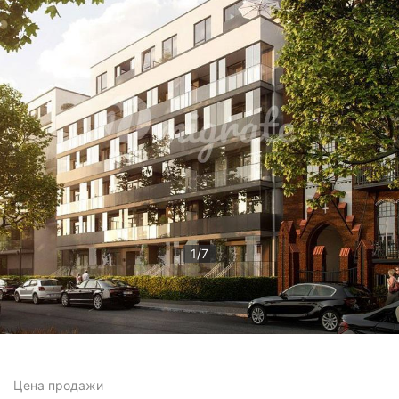
1
/
7
Цена
продажи