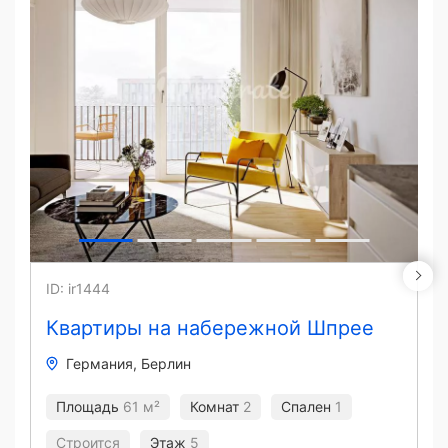
ID: ir1444
Квартиры на набережной Шпрее
Германия
Берлин
Площадь
61 м²
Комнат
2
Спален
1
Строится
Этаж
5