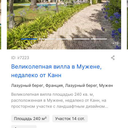
+
19
ID: ir7223
Великолепная вилла в Мужене,
недалеко от Канн
Лазурный берег
Франция, Лазурный берег, Мужен
Великолепная вилла площадью 240 кв. м,
расположенная в Мужене, недалеко от Канн, на
просторном участке с ландшафтным дизайном
площадью 1400 кв. м. На первом этаже виллы
расположены две кухни, гостиная
Площадь
240 м²
Участок
14 сот.