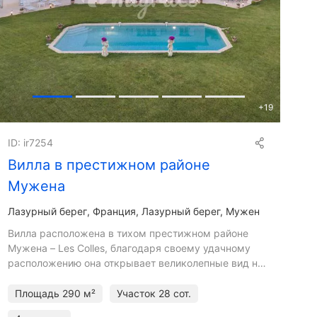
+
19
ID: ir7254
Вилла в престижном районе
Мужена
Лазурный берег
Франция, Лазурный берег, Мужен
Вилла расположена в тихом престижном районе
Мужена – Les Colles, благодаря своему удачному
расположению она открывает великолепные вид на
Старый Город и море. На первом этаже находится
большая гостина
Площадь
290 м²
Участок
28 сот.