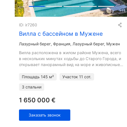
+
11
ID: ir7260
Вилла с бассейном в Мужене
Лазурный берег
Франция, Лазурный берег, Мужен
Вилла расположена в жилом районе Мужена, всего
в нескольких минутах ходьбы до Старого Города, и
открывает панорамный вид на море и живописные
холмы. Вилла включает гостиную, кухню, 3 спальни
с 3 ванны
Площадь
145 м²
Участок
11 сот.
3 спальни
1 650 000 €
Заказать звонок