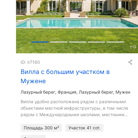
+
15
ID: ir7160
Вилла с большим участком в
Мужене
Лазурный берег
Франция, Лазурный берег, Мужен
Вилла удобно расположена рядом с различными
объектами местной инфраструктуры, в том числе
рядом с Международными школами, местными
магазинами и деревней Мужен, что делает ее
идеальным семейным домом и
Площадь
300 м²
Участок
41 сот.