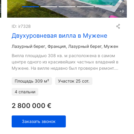
+
9
ID: ir7328
Двухуровневая вилла в Мужене
Лазурный берег
Франция, Лазурный берег, Мужен
Вилла площадью 308 кв. м расположена в самом
центре одного из красивейших частных владений в
Мужене. На вилле недавно был проверен ремонт.
Вилла включает два крыла. Правое крыло состоит
из двухуровнев
Площадь
309 м²
Участок
25 сот.
4 спальни
2 800 000 €
Заказать звонок