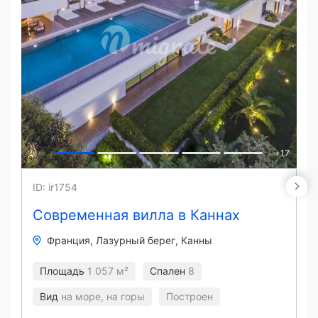
+
17
ID: ir1754
Современная вилла в Каннах
Франция
Лазурный берег
Канны
Площадь
1 057 м²
Спален
8
Вид
на море, на горы
Построен