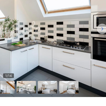
1
/
14