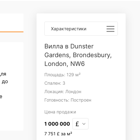
Характеристики
Вилла в Dunster
Gardens, Brondesbury,
London, NW6
для
Площадь: 129 м²
 до
Спален: 3
Локация: Лондон
е
Готовность: Построен
Цена
продажи
1 000 000
7 751 £ за м²