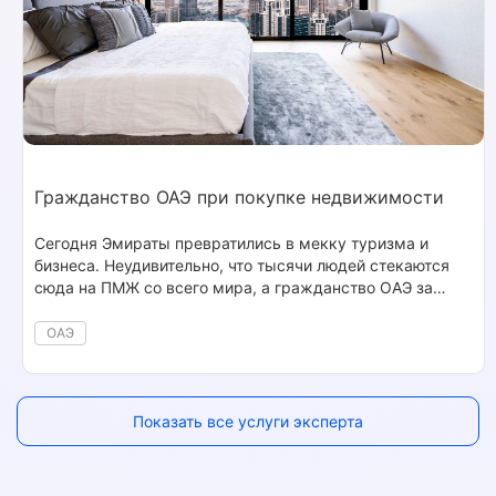
Гражданство ОАЭ при покупке недвижимости
Сегодня Эмираты превратились в мекку туризма и
бизнеса. Неудивительно, что тысячи людей стекаются
сюда на ПМЖ со всего мира, а гражданство ОАЭ за
недвижимость и инвестиции интересует каждого
второго гостя страны. И если ещё четыре года назад
ОАЭ
поселиться в Дубае казалось чем-то трудно
осуществимым, то сейчас миграционная политика
государства сильно изменилась.
Показать все услуги эксперта