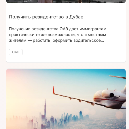
Получить резидентство в Дубае
Получение резидентства ОАЭ дает иммигрантам
практически те же возможности, что и местным
жителям — работать, оформить водительское
удостоверение, иметь доступ к высококлассной
медицине и банковским услугам.
ОАЭ