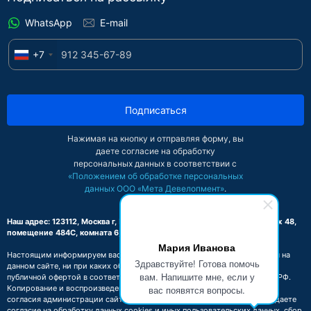
WhatsApp
E-mail
+7
Подписаться
Нажимая на кнопку и отправляя форму, вы
даете согласие на обработку
персональных данных в соответствии с
«Положением об обработке персональных
данных ООО «Мета Девелопмент»
.
Наш адрес: 123112, Москва г, Пресненская наб, дом 8, строение 1, этаж 48,
помещение 484С, комната 6, офис 2-Б
Мария Иванова
Настоящим информируем вас о том, что вся информация, размещенная на
Здравствуйте! Готова помочь
данном сайте, ни при каких обстоятельствах не может признаваться
вам. Напишите мне, если у
публичной офертой в соответствии со ст. 437.2 Гражданского кодекса РФ.
вас появятся вопросы.
Копирование и воспроизведение материалов этого сайта возможно с
согласия администрации сайта. Посещая сайт https://migrate.club, вы даете
согласие на обработку данных cookies и иных пользовательских данных, сбор