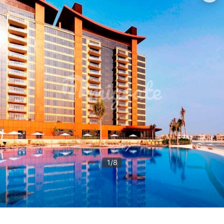
1
/
8