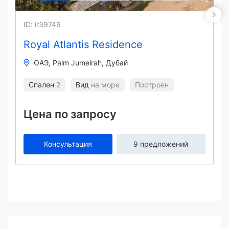
ID: ir39746
Royal Atlantis Residence
ОАЭ
Palm Jumeirah
Дубай
Спален
2
Вид
на море
Построен
Цена по запросу
Консультация
9 предложений